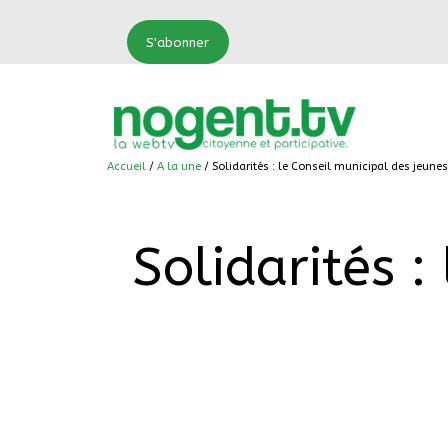
S'abonner
Accueil
/
A la une
/ Solidarités : le Conseil municipal des jeunes
Solidarités :