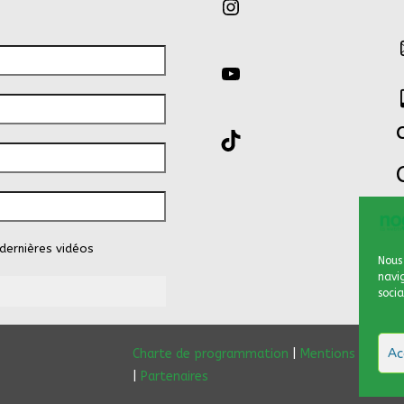
Instagram
YouTube
TikTok
dernières vidéos
Nous 
navi
socia
Ac
Charte de programmation
|
Mentions légales
|
Partenaires