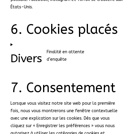
États-Unis.
6. Cookies placés
Finalité en attente
Divers
d’enquête
Consent
to
service
divers
7. Consentement
Lorsque vous visitez notre site web pour la première
fois, nous vous montrerons une fenêtre contextuelle
avec une explication sur les cookies. Dès que vous
cliquez sur « Enregistrer les préférences » vous nous
autorisez à utiliser les catégories de cookies et