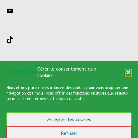
YouTube
TikTok
Nous contacter par :
Gérer le consentement aux
cookies
03 44 66 13 89
Nous et nos partenaires utilisons des cookies
pour vous proposer une
contact@nogent.tv
navigation optimale, vous offrir des fonctions relatives aux réseaux
sociaux et réaliser des statistiques de visite.
Via notre formulaire de
contact
Accepter les cookies
Cliquer
ici
pour y accéder
Refuser