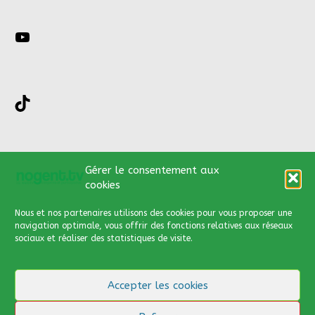
YouTube
TikTok
Nous contacter par :
Gérer le consentement aux
cookies
03 44 66 13 89
Nous et nos partenaires utilisons des cookies
pour vous proposer une
contact@nogent.tv
navigation optimale, vous offrir des fonctions relatives aux réseaux
sociaux et réaliser des statistiques de visite.
Via notre formulaire de
contact
Accepter les cookies
Cliquer
ici
pour y accéder