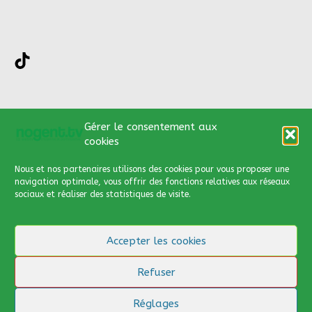
TikTok
Nous contacter par :
Gérer le consentement aux
cookies
03 44 66 13 89
Nous et nos partenaires utilisons des cookies
pour vous proposer une
contact@nogent.tv
navigation optimale, vous offrir des fonctions relatives aux réseaux
sociaux et réaliser des statistiques de visite.
Via notre formulaire de
contact
Accepter les cookies
Cliquer
ici
pour y accéder
Refuser
Association Nogentaise de l'Audiovisuel - 2024
Réglages
Charte de programmation
|
Mentions légales
|
Politique de