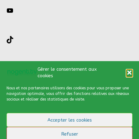
YouTube
TikTok
Nous contacter par :
Gérer le consentement aux
cookies
03 44 66 13 89
Nous et nos partenaires utilisons des cookies
pour vous proposer une
contact@nogent.tv
navigation optimale, vous offrir des fonctions relatives aux réseaux
sociaux et réaliser des statistiques de visite.
Via notre formulaire de
contact
Accepter les cookies
Cliquer
ici
pour y accéder
Refuser