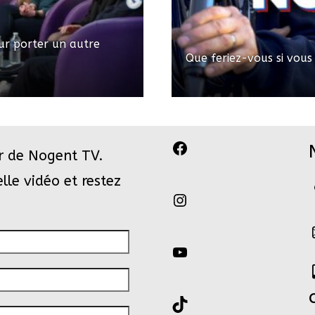
ur porter un autre
Que feriez-vous si vous
Facebook
r de Nogent TV.
le vidéo et restez
Instagram
YouTube
TikTok