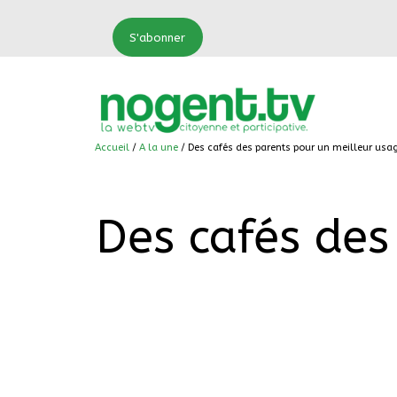
S'abonner
Accueil
/
A la une
/ Des cafés des parents pour un meilleur usa
Des cafés des