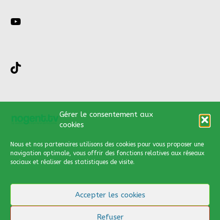
YouTube
TikTok
Nous contacter par :
Gérer le consentement aux
cookies
03 44 66 13 89
Nous et nos partenaires utilisons des cookies
pour vous proposer une
contact@nogent.tv
navigation optimale, vous offrir des fonctions relatives aux réseaux
sociaux et réaliser des statistiques de visite.
Via notre formulaire de
contact
Accepter les cookies
Cliquer
ici
pour y accéder
Refuser