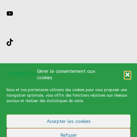
YouTube
TikTok
Nous contacter par :
Gérer le consentement aux
cookies
03 44 66 13 89
Nous et nos partenaires utilisons des cookies
pour vous proposer une
contact@nogent.tv
navigation optimale, vous offrir des fonctions relatives aux réseaux
sociaux et réaliser des statistiques de visite.
Via notre formulaire de
contact
Accepter les cookies
Cliquer
ici
pour y accéder
Refuser